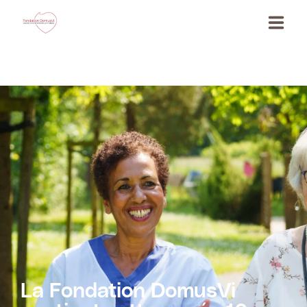
La Fondation
Nos actualités
Nos actions
Ils s’engagent
JE DEPOSE MON PROJET SOLIDAIRE-->
La Fondation DomusVi